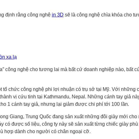
ng định rằng công nghệ
in 3D
sẽ là công nghệ chìa khóa cho tươ
òn xa lạ
hóa” công nghệ cho tương lai mà bất cứ doanh nghiệp nào, bất 
tổ chức công nghệ phi lợi nhuận có trụ sở tại Mỹ. Với những 
thành vị cứu tinh tại Kathmandu, Nepal. Những cánh tay giả này
o 1 cánh tay giả, nhưng lại giảm được chi phí tới 100 lần.
ong Giang, Trung Quốc đang sản xuất những đôi giày mới cho n
y có được số liệu, công ty này sẽ sản xuất từng chiếc giày phu
hù hợp dành cho người có chân ngoại cỡ.