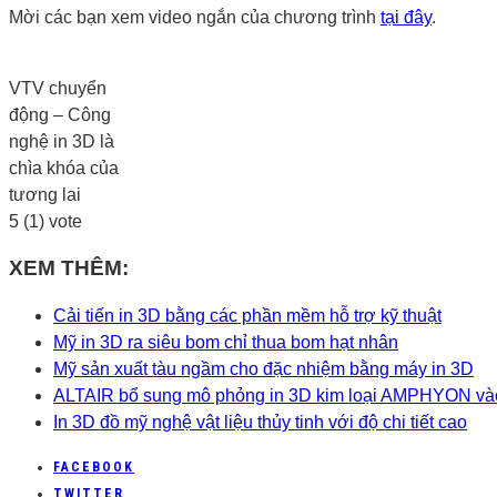
Mời các bạn xem video ngắn của chương trình
tại đây
.
VTV chuyển
động – Công
nghệ in 3D là
chìa khóa của
tương lai
5
(
1
) vote
XEM THÊM:
Cải tiến in 3D bằng các phần mềm hỗ trợ kỹ thuật
Mỹ in 3D ra siêu bom chỉ thua bom hạt nhân
Mỹ sản xuất tàu ngầm cho đặc nhiệm bằng máy in 3D
ALTAIR bổ sung mô phỏng in 3D kim loại AMPHYON và
In 3D đồ mỹ nghệ vật liệu thủy tinh với độ chi tiết cao
FACEBOOK
TWITTER