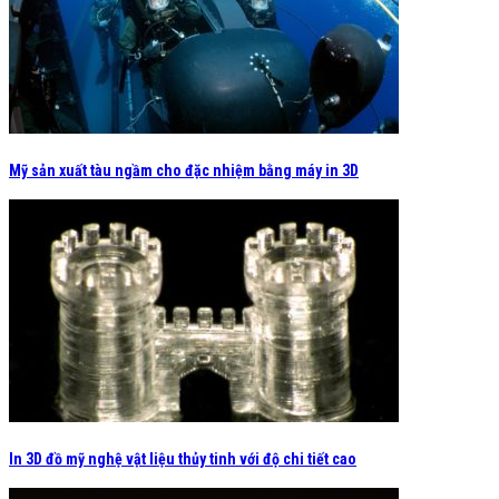
Mỹ sản xuất tàu ngầm cho đặc nhiệm bằng máy in 3D
In 3D đồ mỹ nghệ vật liệu thủy tinh với độ chi tiết cao