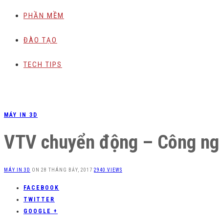
PHẦN MỀM
ĐÀO TẠO
TECH TIPS
MÁY IN 3D
VTV chuyển động – Công nghệ
MÁY IN 3D
ON
28 THÁNG BẢY, 2017
2940 VIEWS
FACEBOOK
TWITTER
GOOGLE +