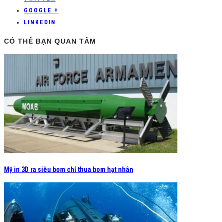
GOOGLE +
LINKEDIN
CÓ THỂ BẠN QUAN TÂM
Mỹ in 3D ra siêu bom chỉ thua bom hạt nhân