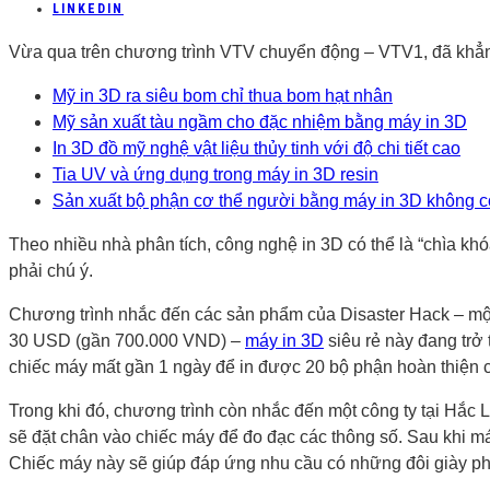
LINKEDIN
Vừa qua trên chương trình VTV chuyển động – VTV1, đã khẳ
Mỹ in 3D ra siêu bom chỉ thua bom hạt nhân
Mỹ sản xuất tàu ngầm cho đặc nhiệm bằng máy in 3D
In 3D đồ mỹ nghệ vật liệu thủy tinh với độ chi tiết cao
Tia UV và ứng dụng trong máy in 3D resin
Sản xuất bộ phận cơ thể người bằng máy in 3D không c
Theo nhiều nhà phân tích, công nghệ in 3D có thể là “chìa k
phải chú ý.
Chương trình nhắc đến các sản phẩm của Disaster Hack – một 
30 USD (gần 700.000 VND) –
máy in 3D
siêu rẻ này đang trở 
chiếc máy mất gần 1 ngày để in được 20 bộ phận hoàn thiện ch
Trong khi đó, chương trình còn nhắc đến một công ty tại Hắc L
sẽ đặt chân vào chiếc máy để đo đạc các thông số. Sau khi má
Chiếc máy này sẽ giúp đáp ứng nhu cầu có những đôi giày p