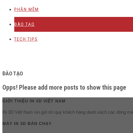
PHẦN MỀM
ĐÀO TẠO
TECH TIPS
ĐÀO TẠO
Opps! Please add more posts to show this page
GIỚI THIỆU IN 3D VIỆT NAM
IN 3D Việt Nam xin gửi tới quý khách hàng danh sách các dòng máy
MÁY IN 3D BÁN CHẠY