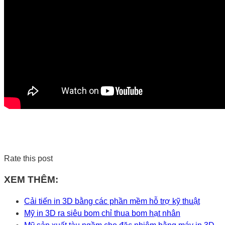
Rate this post
XEM THÊM:
Cải tiến in 3D bằng các phần mềm hỗ trợ kỹ thuật
Mỹ in 3D ra siêu bom chỉ thua bom hạt nhân