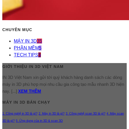
CHUYÊN MỤC
MÁY IN 3D
35
PHẦN MỀM
5
TECH TIPS
5
GIỚI THIỆU IN 3D VIỆT NAM
IN 3D Việt Nam xin gửi tới quý khách hàng danh sách các dòng
máy in 3D phù hợp mọi nhu cầu gia công tạo mẫu nhanh 3D hiện
nay. [...]
XEM THÊM
MÁY IN 3D BÁN CHẠY
1. Công nghệ in 3D là gì?
2. Máy in 3D là gì?
3. Công nghệ scan 3D là gì?
4 .Máy scan
3D là gì?
5 .Ứng dụng của in 3D & scan 3D