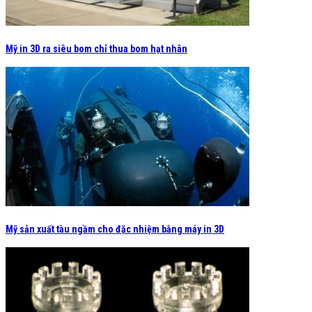
Mỹ in 3D ra siêu bom chỉ thua bom hạt nhân
Mỹ sản xuất tàu ngầm cho đặc nhiệm bằng máy in 3D