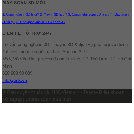
MÁY SCAN 3D MỚI
1. Công nghệ in 3D là gì?
2. Máy in 3D là gì?
3. Công nghệ scan 3D là gì?
4 .Máy scan
3D là gì?
5 .Ứng dụng của in 3D & scan 3D
LIÊN HỆ HỖ TRỢ 24/7
Tư vấn công nghệ in 3D - máy in 3D & dịch vụ phù hợp với từng
lĩnh vực, ngành nghề của bạn. Support 24/7
58/6, Võ Văn Hát, phường Long Trường, TP. Thủ Đức. TP. Hồ Chí
Minh
028 888 99 039
info@3ds.vn
© Bản quyền thuộc về IN3DVietnam - Team–
Điều khoản
sử dụng | Chính sách bảo mật