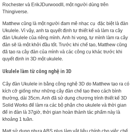
Rochester và ErikJDurwoodII, một người dùng trên
Thingiverse.
Matthew cũng là một người đam mê nhạc cụ đặc biệt là đàn
Ukulele. Vì vậy, anh ta quyết định tự thiết kế và làm ra cây
đàn Ukulele của riêng mình. Anh hi vọng, tự mình làm ra cây
đàn sẽ là một khởi đầu tốt. Trước khi chế tạo, Matthew cũng
đã tạo ra cây đàn của mình và các công cụ khác trước khi
quyết định in 3D một ukulele.
Ukulele làm từ công nghệ in 3D
Cây đàn Ukulele in bằng công nghệ 3D do Matthew tạo ra có
kích cỡ giống như những cây đàn chế tạo theo cách bình
thường, dài 35cm. Anh đã sử dụng chương trình thiết kế 3D
Solid Works để làm ra các bộ phận cho ukulele và thời gian
để in đàn là 37giờ, thời gian hoàn thành tác phẩm này là
khoảng 1 tuần.
Matt sử dụng nhựa ABS plus làm vật liệu chính cho việc chế