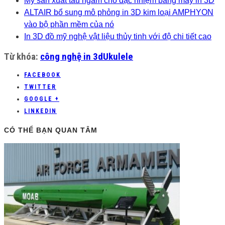
Mỹ sản xuất tàu ngầm cho đặc nhiệm bằng máy in 3D
ALTAIR bổ sung mô phỏng in 3D kim loại AMPHYON
vào bộ phần mềm của nó
In 3D đồ mỹ nghệ vật liệu thủy tinh với độ chi tiết cao
Từ khóa:
công nghệ in 3d
Ukulele
FACEBOOK
TWITTER
GOOGLE +
LINKEDIN
CÓ THỂ BẠN QUAN TÂM