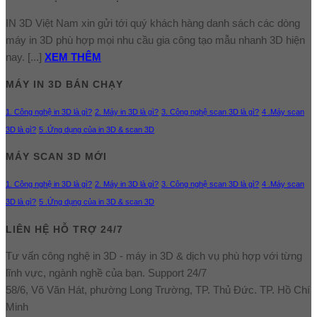
IN 3D Việt Nam xin gửi tới quý khách hàng danh sách các dòng
máy in 3D phù hợp mọi nhu cầu gia công tạo mẫu nhanh 3D hiện
nay. [...]
XEM THÊM
MÁY IN 3D BÁN CHẠY
1. Công nghệ in 3D là gì?
2. Máy in 3D là gì?
3. Công nghệ scan 3D là gì?
4 .Máy scan
3D là gì?
5 .Ứng dụng của in 3D & scan 3D
MÁY SCAN 3D MỚI
1. Công nghệ in 3D là gì?
2. Máy in 3D là gì?
3. Công nghệ scan 3D là gì?
4 .Máy scan
3D là gì?
5 .Ứng dụng của in 3D & scan 3D
LIÊN HỆ HỖ TRỢ 24/7
Tư vấn công nghệ in 3D - máy in 3D & dịch vụ phù hợp với từng
lĩnh vực, ngành nghề của bạn. Support 24/7
58/6, Võ Văn Hát, phường Long Trường, TP. Thủ Đức. TP. Hồ Chí
Minh