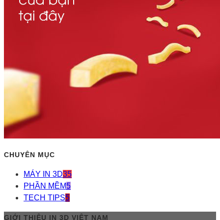
CHUYÊN MỤC
MÁY IN 3D
35
PHẦN MỀM
5
TECH TIPS
5
GIỚI THIỆU IN 3D VIỆT NAM