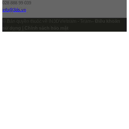
028 888 99 039
info@3ds.vn
© Bản quyền thuộc về IN3DVietnam - Team–
Điều khoản
sử dụng | Chính sách bảo mật