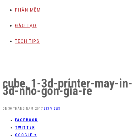
PHẦN MỀM
ĐÀO TẠO
TECH TIPS
cube_1-3d-printer-may-in-
3d-nho-gon-gia-re
ON
30 THÁNG NĂM, 2017
313 VIEWS
FACEBOOK
TWITTER
GOOGLE +