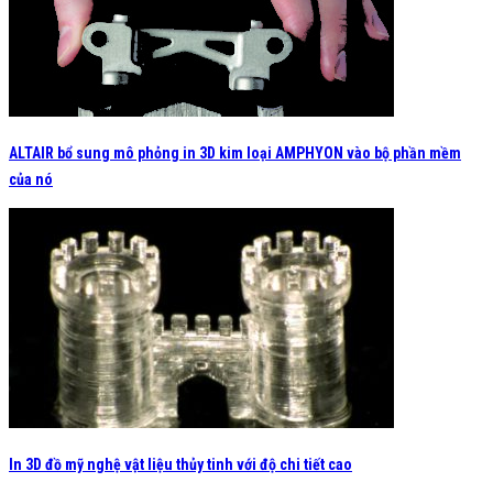
ALTAIR bổ sung mô phỏng in 3D kim loại AMPHYON vào bộ phần mềm
của nó
In 3D đồ mỹ nghệ vật liệu thủy tinh với độ chi tiết cao