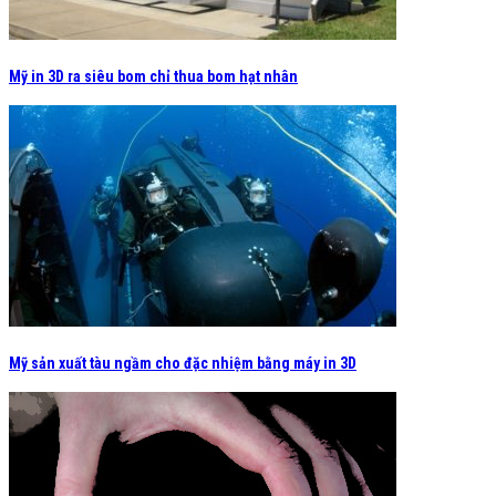
Mỹ in 3D ra siêu bom chỉ thua bom hạt nhân
Mỹ sản xuất tàu ngầm cho đặc nhiệm bằng máy in 3D