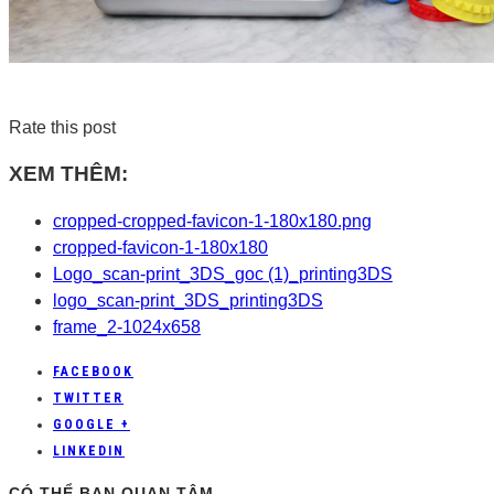
Rate this post
XEM THÊM:
cropped-cropped-favicon-1-180x180.png
cropped-favicon-1-180x180
Logo_scan-print_3DS_goc (1)_printing3DS
logo_scan-print_3DS_printing3DS
frame_2-1024x658
FACEBOOK
TWITTER
GOOGLE +
LINKEDIN
CÓ THỂ BẠN QUAN TÂM