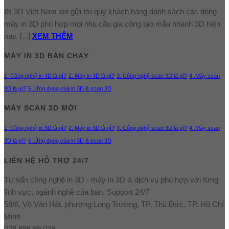
IN 3D Việt Nam xin gửi tới quý khách hàng danh sách các dòng
máy in 3D phù hợp mọi nhu cầu gia công tạo mẫu nhanh 3D hiện
nay. [...]
XEM THÊM
MÁY IN 3D BÁN CHẠY
1. Công nghệ in 3D là gì?
2. Máy in 3D là gì?
3. Công nghệ scan 3D là gì?
4 .Máy scan
3D là gì?
5 .Ứng dụng của in 3D & scan 3D
MÁY SCAN 3D MỚI
1. Công nghệ in 3D là gì?
2. Máy in 3D là gì?
3. Công nghệ scan 3D là gì?
4 .Máy scan
3D là gì?
5 .Ứng dụng của in 3D & scan 3D
LIÊN HỆ HỖ TRỢ 24/7
Tư vấn công nghệ in 3D - máy in 3D & dịch vụ phù hợp với từng
lĩnh vực, ngành nghề của bạn. Support 24/7
58/6, Võ Văn Hát, phường Long Trường, TP. Thủ Đức. TP. Hồ Chí
Minh
028 888 99 039