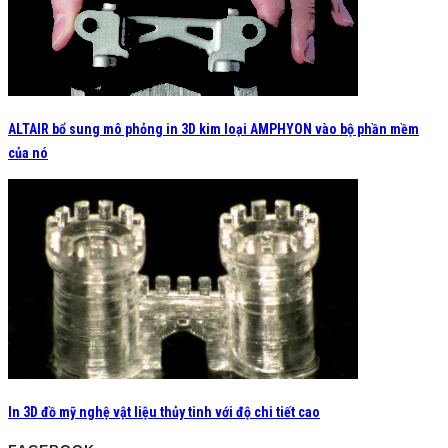
ALTAIR bổ sung mô phỏng in 3D kim loại AMPHYON vào bộ phần mềm
của nó
In 3D đồ mỹ nghệ vật liệu thủy tinh với độ chi tiết cao