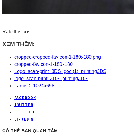
Rate this post
XEM THÊM:
cropped-cropped-favicon-1-180x180.png
cropped-favicon-1-180x180
Logo_scan-print_3DS_goc (1)_printing3DS
logo_scan-print_3DS_printing3DS
frame_2-1024x658
FACEBOOK
TWITTER
GOOGLE +
LINKEDIN
CÓ THỂ BẠN QUAN TÂM