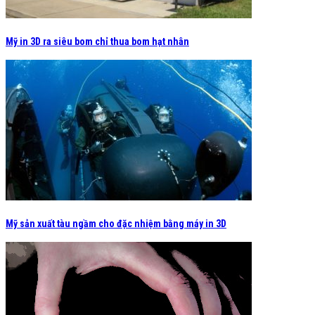
Mỹ in 3D ra siêu bom chỉ thua bom hạt nhân
Mỹ sản xuất tàu ngầm cho đặc nhiệm bằng máy in 3D