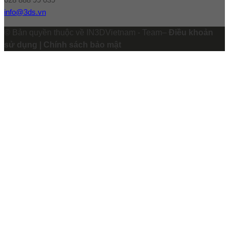
info@3ds.vn
© Bản quyền thuộc về IN3DVietnam - Team–
Điều khoản
sử dụng | Chính sách bảo mật