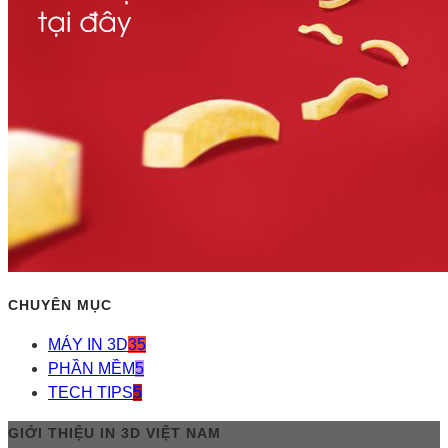
CHUYÊN MỤC
MÁY IN 3D
35
PHẦN MỀM
5
TECH TIPS
5
GIỚI THIỆU IN 3D VIỆT NAM