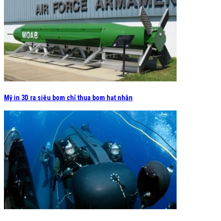
Mỹ in 3D ra siêu bom chỉ thua bom hạt nhân