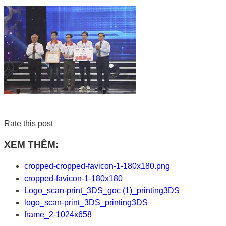
Rate this post
XEM THÊM:
cropped-cropped-favicon-1-180x180.png
cropped-favicon-1-180x180
Logo_scan-print_3DS_goc (1)_printing3DS
logo_scan-print_3DS_printing3DS
frame_2-1024x658