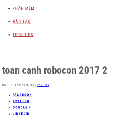
PHẦN MỀM
ĐÀO TẠO
TECH TIPS
toan canh robocon 2017 2
ON
15 THÁNG NĂM, 2017
92 VIEWS
FACEBOOK
TWITTER
GOOGLE +
LINKEDIN