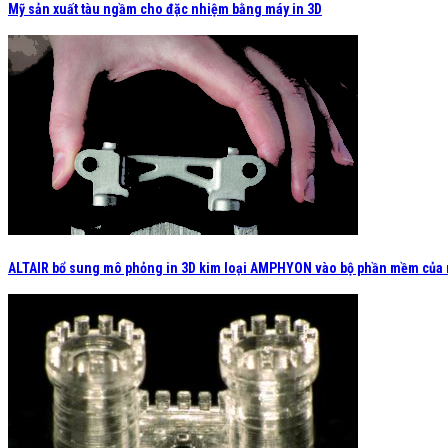
Mỹ sản xuất tàu ngầm cho đặc nhiệm bằng máy in 3D
ALTAIR bổ sung mô phỏng in 3D kim loại AMPHYON vào bộ phần mềm của