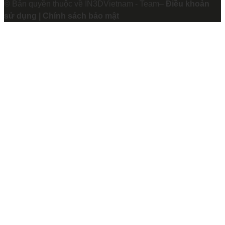
© Bản quyền thuộc về IN3DVietnam - Team–
Điều khoản
sử dụng | Chính sách bảo mật