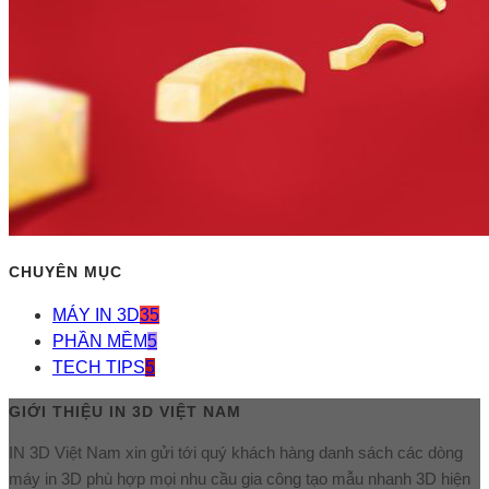
CHUYÊN MỤC
MÁY IN 3D
35
PHẦN MỀM
5
TECH TIPS
5
GIỚI THIỆU IN 3D VIỆT NAM
IN 3D Việt Nam xin gửi tới quý khách hàng danh sách các dòng
máy in 3D phù hợp mọi nhu cầu gia công tạo mẫu nhanh 3D hiện