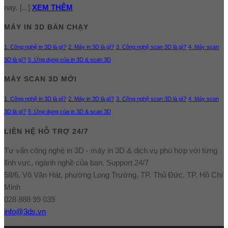
nay. [...]
XEM THÊM
MÁY IN 3D BÁN CHẠY
1. Công nghệ in 3D là gì?
2. Máy in 3D là gì?
3. Công nghệ scan 3D là gì?
4 .Máy scan
3D là gì?
5 .Ứng dụng của in 3D & scan 3D
MÁY SCAN 3D MỚI
1. Công nghệ in 3D là gì?
2. Máy in 3D là gì?
3. Công nghệ scan 3D là gì?
4 .Máy scan
3D là gì?
5 .Ứng dụng của in 3D & scan 3D
LIÊN HỆ HỖ TRỢ 24/7
Tư vấn công nghệ in 3D - máy in 3D & dịch vụ phù hợp với từng
lĩnh vực, ngành nghề của bạn. Support 24/7
58/6, Võ Văn Hát, phường Long Trường, TP. Thủ Đức. TP. Hồ Chí
Minh
028 888 99 039
info@3ds.vn