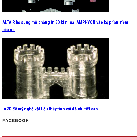
ALTAIR bổ sung mô phỏng in 3D kim loại AMPHYON vào bộ phần mềm
của nó
In 3D đồ mỹ nghệ vật liệu thủy tinh với độ chi tiết cao
FACEBOOK