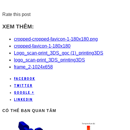
Rate this post
XEM THÊM:
cropped-cropped-favicon-1-180x180.png
cropped-favicon-1-180x180
Logo_scan-print_3DS_goc (1)_printing3DS
logo_scan-print_3DS_printing3DS
frame_2-1024x658
FACEBOOK
TWITTER
GOOGLE +
LINKEDIN
CÓ THỂ BẠN QUAN TÂM