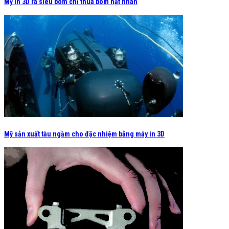
Mỹ in 3D ra siêu bom chỉ thua bom hạt nhân
Mỹ sản xuất tàu ngầm cho đặc nhiệm bằng máy in 3D