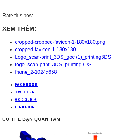
Rate this post
XEM THÊM:
cropped-cropped-favicon-1-180x180.png
cropped-favicon-1-180x180
Logo_scan-print_3DS_goc (1)_printing3DS
logo_scan-print_3DS_printing3DS
frame_2-1024x658
FACEBOOK
TWITTER
GOOGLE +
LINKEDIN
CÓ THỂ BẠN QUAN TÂM