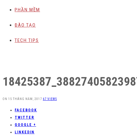
PHẦN MỀM
ĐÀO TẠO
TECH TIPS
18425387_3882740582398
ON
15 THÁNG NĂM, 2017
67 VIEWS
FACEBOOK
TWITTER
GOOGLE +
LINKEDIN