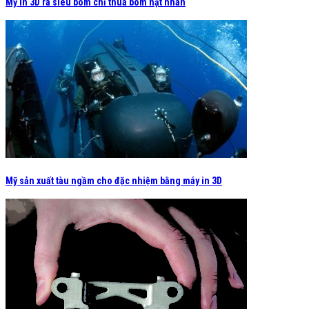
Mỹ in 3D ra siêu bom chỉ thua bom hạt nhân
Mỹ sản xuất tàu ngầm cho đặc nhiệm bằng máy in 3D