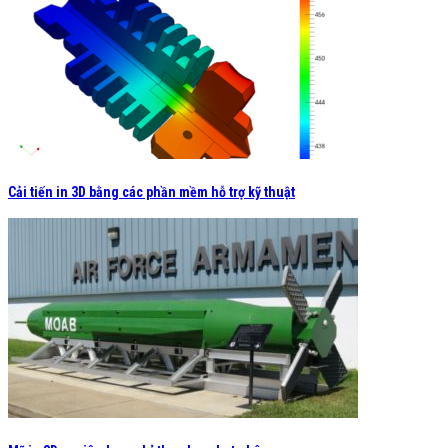
Cải tiến in 3D bằng các phần mềm hỗ trợ kỹ thuật