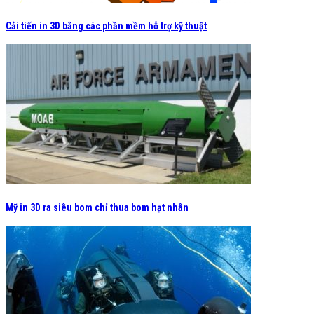
Cải tiến in 3D bằng các phần mềm hỗ trợ kỹ thuật
Mỹ in 3D ra siêu bom chỉ thua bom hạt nhân