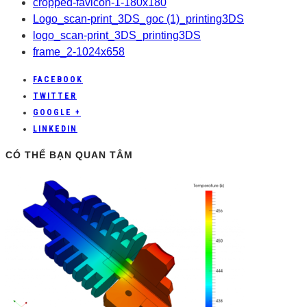
cropped-favicon-1-180x180
Logo_scan-print_3DS_goc (1)_printing3DS
logo_scan-print_3DS_printing3DS
frame_2-1024x658
FACEBOOK
TWITTER
GOOGLE +
LINKEDIN
CÓ THỂ BẠN QUAN TÂM