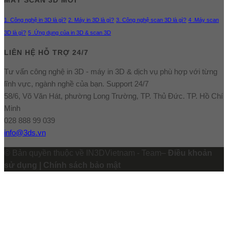
MÁY SCAN 3D MỚI
1. Công nghệ in 3D là gì?
2. Máy in 3D là gì?
3. Công nghệ scan 3D là gì?
4 .Máy scan
3D là gì?
5 .Ứng dụng của in 3D & scan 3D
LIÊN HỆ HỖ TRỢ 24/7
Tư vấn công nghệ in 3D - máy in 3D & dịch vụ phù hợp với từng
lĩnh vực, ngành nghề của bạn. Support 24/7
58/6, Võ Văn Hát, phường Long Trường, TP. Thủ Đức. TP. Hồ Chí
Minh
028 888 99 039
info@3ds.vn
© Bản quyền thuộc về IN3DVietnam - Team–
Điều khoản
sử dụng | Chính sách bảo mật