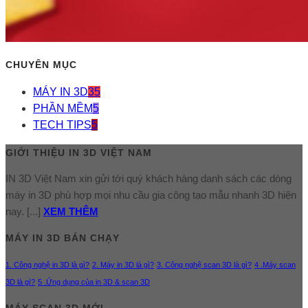
CHUYÊN MỤC
MÁY IN 3D
35
PHẦN MỀM
5
TECH TIPS
5
GIỚI THIỆU IN 3D VIỆT NAM
IN 3D Việt Nam xin gửi tới quý khách hàng danh sách các dòng
máy in 3D phù hợp mọi nhu cầu gia công tạo mẫu nhanh 3D hiện
nay. [...]
XEM THÊM
MÁY IN 3D BÁN CHẠY
1. Công nghệ in 3D là gì?
2. Máy in 3D là gì?
3. Công nghệ scan 3D là gì?
4 .Máy scan
3D là gì?
5 .Ứng dụng của in 3D & scan 3D