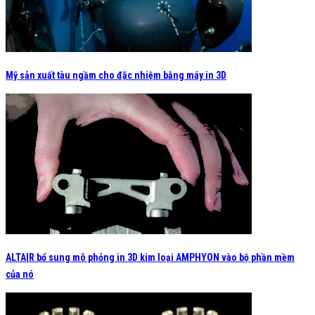
Mỹ sản xuất tàu ngầm cho đặc nhiệm bằng máy in 3D
ALTAIR bổ sung mô phỏng in 3D kim loại AMPHYON vào bộ phần mềm
của nó