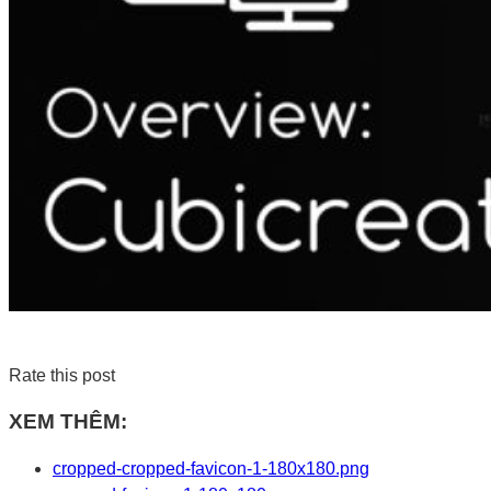
Rate this post
XEM THÊM:
cropped-cropped-favicon-1-180x180.png