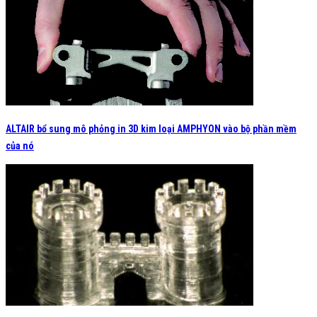
ALTAIR bổ sung mô phỏng in 3D kim loại AMPHYON vào bộ phần mềm
của nó