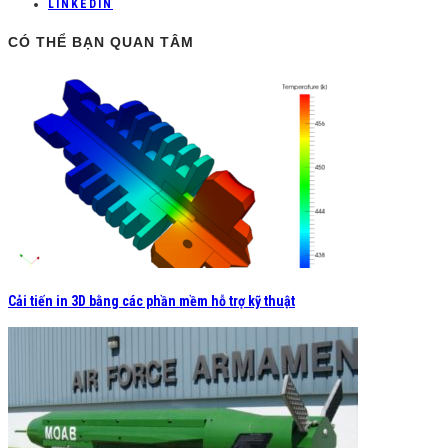
LINKEDIN
CÓ THỂ BẠN QUAN TÂM
Cải tiến in 3D bằng các phần mềm hỗ trợ kỹ thuật