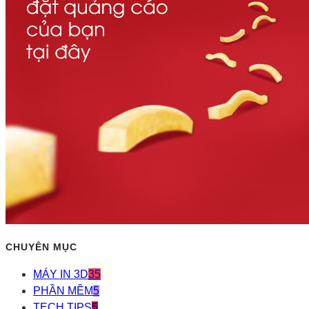
CHUYÊN MỤC
MÁY IN 3D
35
PHẦN MỀM
5
TECH TIPS
5