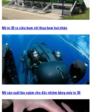
Mỹ in 3D ra siêu bom chỉ thua bom hạt nhân
Mỹ sản xuất tàu ngầm cho đặc nhiệm bằng máy in 3D