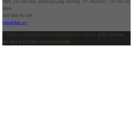
58/6, Võ Văn Hát, phường Long Trường, TP. Thủ Đức. TP. Hồ Chí
Minh
028 888 99 039
info@3ds.vn
© Bản quyền thuộc về IN3DVietnam - Team–
Điều khoản
sử dụng | Chính sách bảo mật