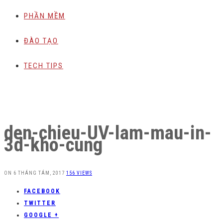
PHẦN MỀM
ĐÀO TẠO
TECH TIPS
den-chieu-UV-lam-mau-in-
3d-kho-cung
ON
6 THÁNG TÁM, 2017
156 VIEWS
FACEBOOK
TWITTER
GOOGLE +