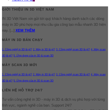
GIỚI THIỆU IN 3D VIỆT NAM
IN 3D Việt Nam xin gửi tới quý khách hàng danh sách các dòng
máy in 3D phù hợp mọi nhu cầu gia công tạo mẫu nhanh 3D hiện
nay. [...]
XEM THÊM
MÁY IN 3D BÁN CHẠY
1. Công nghệ in 3D là gì?
2. Máy in 3D là gì?
3. Công nghệ scan 3D là gì?
4 .Máy scan
3D là gì?
5 .Ứng dụng của in 3D & scan 3D
MÁY SCAN 3D MỚI
1. Công nghệ in 3D là gì?
2. Máy in 3D là gì?
3. Công nghệ scan 3D là gì?
4 .Máy scan
3D là gì?
5 .Ứng dụng của in 3D & scan 3D
LIÊN HỆ HỖ TRỢ 24/7
Tư vấn công nghệ in 3D - máy in 3D & dịch vụ phù hợp với từng
lĩnh vực, ngành nghề của bạn. Support 24/7