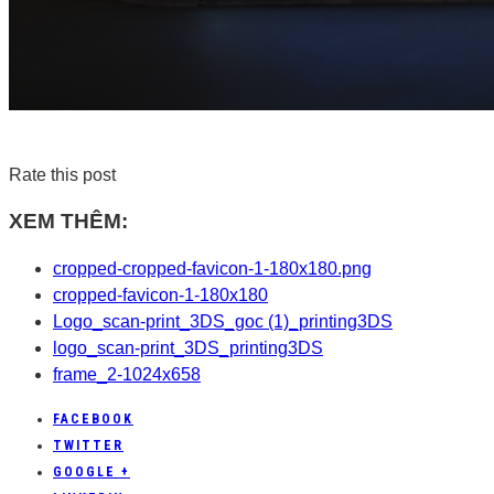
Rate this post
XEM THÊM:
cropped-cropped-favicon-1-180x180.png
cropped-favicon-1-180x180
Logo_scan-print_3DS_goc (1)_printing3DS
logo_scan-print_3DS_printing3DS
frame_2-1024x658
FACEBOOK
TWITTER
GOOGLE +