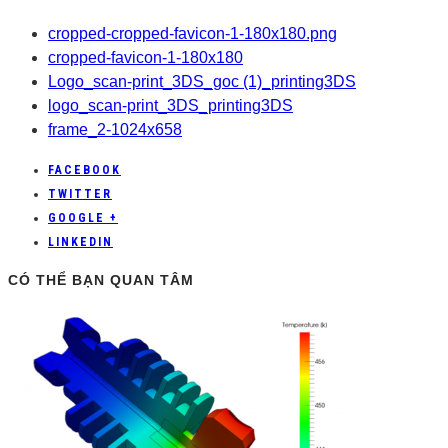
cropped-cropped-favicon-1-180x180.png
cropped-favicon-1-180x180
Logo_scan-print_3DS_goc (1)_printing3DS
logo_scan-print_3DS_printing3DS
frame_2-1024x658
FACEBOOK
TWITTER
GOOGLE +
LINKEDIN
CÓ THỂ BẠN QUAN TÂM