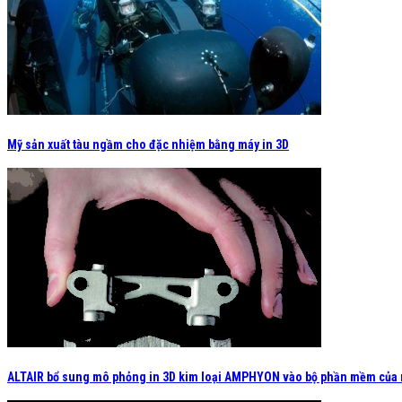
Mỹ sản xuất tàu ngầm cho đặc nhiệm bằng máy in 3D
ALTAIR bổ sung mô phỏng in 3D kim loại AMPHYON vào bộ phần mềm của