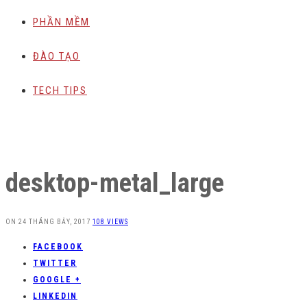
PHẦN MỀM
ĐÀO TẠO
TECH TIPS
desktop-metal_large
ON
24 THÁNG BẢY, 2017
108 VIEWS
FACEBOOK
TWITTER
GOOGLE +
LINKEDIN