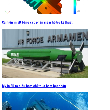
Cải tiến in 3D bằng các phần mềm hỗ trợ kỹ thuật
Mỹ in 3D ra siêu bom chỉ thua bom hạt nhân