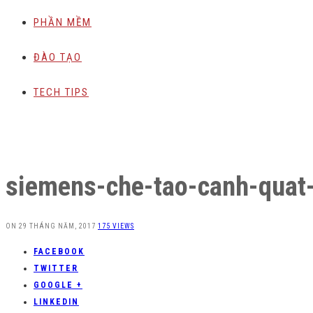
PHẦN MỀM
ĐÀO TẠO
TECH TIPS
siemens-che-tao-canh-quat
ON
29 THÁNG NĂM, 2017
175 VIEWS
FACEBOOK
TWITTER
GOOGLE +
LINKEDIN