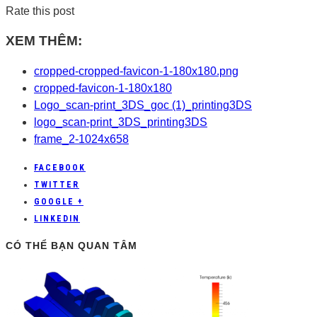
Rate this post
XEM THÊM:
cropped-cropped-favicon-1-180x180.png
cropped-favicon-1-180x180
Logo_scan-print_3DS_goc (1)_printing3DS
logo_scan-print_3DS_printing3DS
frame_2-1024x658
FACEBOOK
TWITTER
GOOGLE +
LINKEDIN
CÓ THỂ BẠN QUAN TÂM