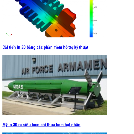
Cải tiến in 3D bằng các phần mềm hỗ trợ kỹ thuật
Mỹ in 3D ra siêu bom chỉ thua bom hạt nhân