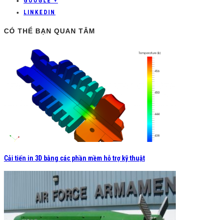
GOOGLE +
LINKEDIN
CÓ THỂ BẠN QUAN TÂM
Cải tiến in 3D bằng các phần mềm hỗ trợ kỹ thuật