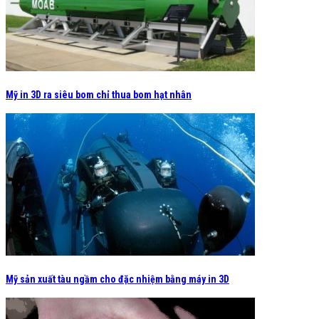
Mỹ in 3D ra siêu bom chỉ thua bom hạt nhân
Mỹ sản xuất tàu ngầm cho đặc nhiệm bằng máy in 3D