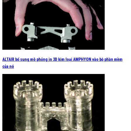
ALTAIR bổ sung mô phỏng in 3D kim loại AMPHYON vào bộ phần mềm
của nó