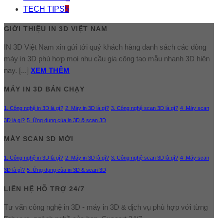
TECH TIPS
5
GIỚI THIỆU IN 3D VIỆT NAM
IN 3D Việt Nam xin gửi tới quý khách hàng danh sách các dòng
máy in 3D phù hợp mọi nhu cầu gia công tạo mẫu nhanh 3D hiện
nay. [...]
XEM THÊM
MÁY IN 3D BÁN CHẠY
1. Công nghệ in 3D là gì?
2. Máy in 3D là gì?
3. Công nghệ scan 3D là gì?
4 .Máy scan
3D là gì?
5 .Ứng dụng của in 3D & scan 3D
MÁY SCAN 3D MỚI
1. Công nghệ in 3D là gì?
2. Máy in 3D là gì?
3. Công nghệ scan 3D là gì?
4 .Máy scan
3D là gì?
5 .Ứng dụng của in 3D & scan 3D
LIÊN HỆ HỖ TRỢ 24/7
Tư vấn công nghệ in 3D - máy in 3D & dịch vụ phù hợp với từng