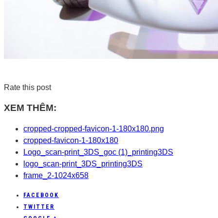
Rate this post
XEM THÊM:
cropped-cropped-favicon-1-180x180.png
cropped-favicon-1-180x180
Logo_scan-print_3DS_goc (1)_printing3DS
logo_scan-print_3DS_printing3DS
frame_2-1024x658
FACEBOOK
TWITTER