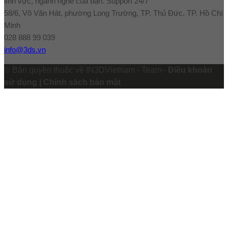
lĩnh vực, ngành nghề của bạn. Support 24/7
58/6, Võ Văn Hát, phường Long Trường, TP. Thủ Đức. TP. Hồ Chí
Minh
028 888 99 039
info@3ds.vn
© Bản quyền thuộc về IN3DVietnam - Team–
Điều khoản
sử dụng | Chính sách bảo mật