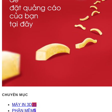
CHUYÊN MỤC
MÁY IN 3D
35
PHẦN MỀM
5