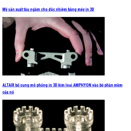
Mỹ sản xuất tàu ngầm cho đặc nhiệm bằng máy in 3D
ALTAIR bổ sung mô phỏng in 3D kim loại AMPHYON vào bộ phần mềm
của nó