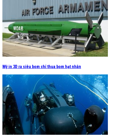
Mỹ in 3D ra siêu bom chỉ thua bom hạt nhân