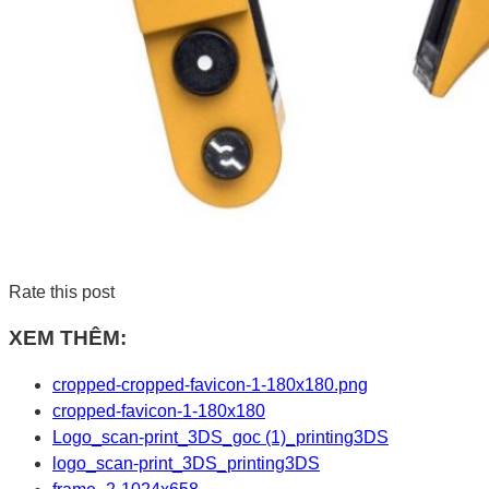
Rate this post
XEM THÊM:
cropped-cropped-favicon-1-180x180.png
cropped-favicon-1-180x180
Logo_scan-print_3DS_goc (1)_printing3DS
logo_scan-print_3DS_printing3DS