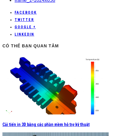
frame_2-1024x658
FACEBOOK
TWITTER
GOOGLE +
LINKEDIN
CÓ THỂ BẠN QUAN TÂM
Cải tiến in 3D bằng các phần mềm hỗ trợ kỹ thuật