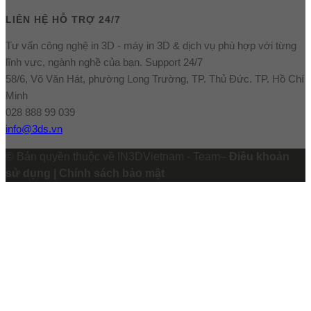
LIÊN HỆ HỖ TRỢ 24/7
Tư vấn công nghệ in 3D - máy in 3D & dịch vụ phù hợp với từng
lĩnh vực, ngành nghề của bạn. Support 24/7
58/6, Võ Văn Hát, phường Long Trường, TP. Thủ Đức. TP. Hồ Chí
Minh
028 888 99 039
info@3ds.vn
© Bản quyền thuộc về IN3DVietnam - Team–
Điều khoản
sử dụng | Chính sách bảo mật