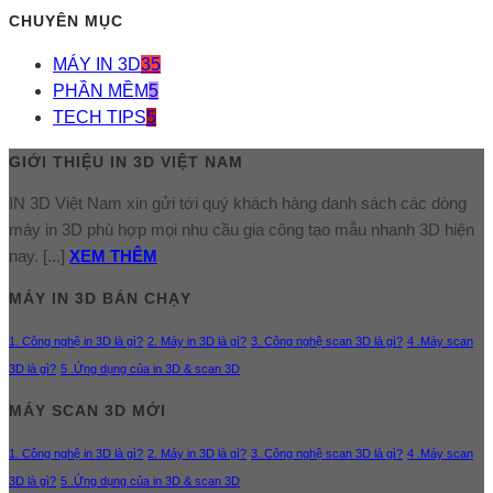
CHUYÊN MỤC
MÁY IN 3D
35
PHẦN MỀM
5
TECH TIPS
5
GIỚI THIỆU IN 3D VIỆT NAM
IN 3D Việt Nam xin gửi tới quý khách hàng danh sách các dòng
máy in 3D phù hợp mọi nhu cầu gia công tạo mẫu nhanh 3D hiện
nay. [...]
XEM THÊM
MÁY IN 3D BÁN CHẠY
1. Công nghệ in 3D là gì?
2. Máy in 3D là gì?
3. Công nghệ scan 3D là gì?
4 .Máy scan
3D là gì?
5 .Ứng dụng của in 3D & scan 3D
MÁY SCAN 3D MỚI
1. Công nghệ in 3D là gì?
2. Máy in 3D là gì?
3. Công nghệ scan 3D là gì?
4 .Máy scan
3D là gì?
5 .Ứng dụng của in 3D & scan 3D