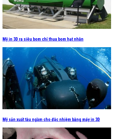
Mỹ in 3D ra siêu bom chỉ thua bom hạt nhân
Mỹ sản xuất tàu ngầm cho đặc nhiệm bằng máy in 3D