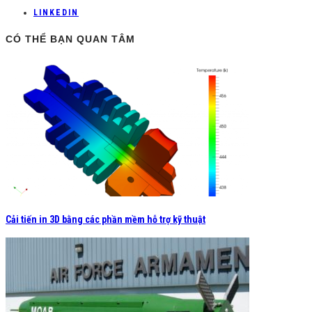
LINKEDIN
CÓ THỂ BẠN QUAN TÂM
Cải tiến in 3D bằng các phần mềm hỗ trợ kỹ thuật