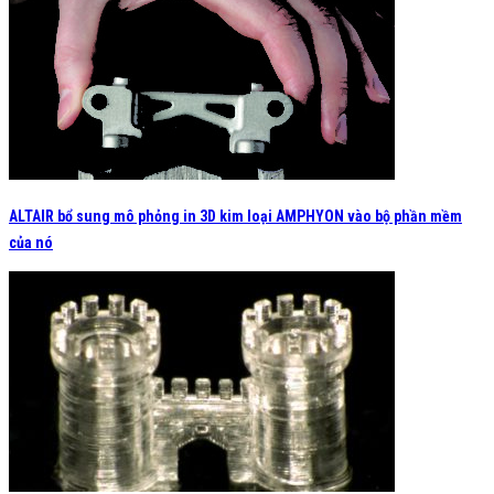
ALTAIR bổ sung mô phỏng in 3D kim loại AMPHYON vào bộ phần mềm
của nó