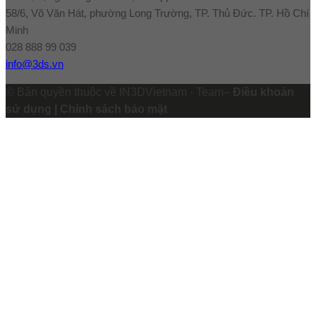
58/6, Võ Văn Hát, phường Long Trường, TP. Thủ Đức. TP. Hồ Chí
Minh
028 888 99 039
info@3ds.vn
© Bản quyền thuộc về IN3DVietnam - Team–
Điều khoản
sử dụng | Chính sách bảo mật