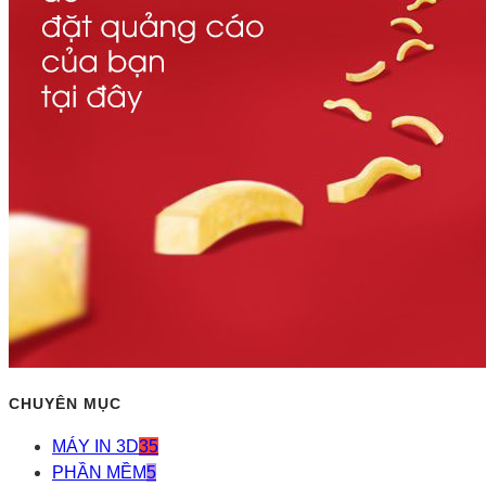
CHUYÊN MỤC
MÁY IN 3D
35
PHẦN MỀM
5