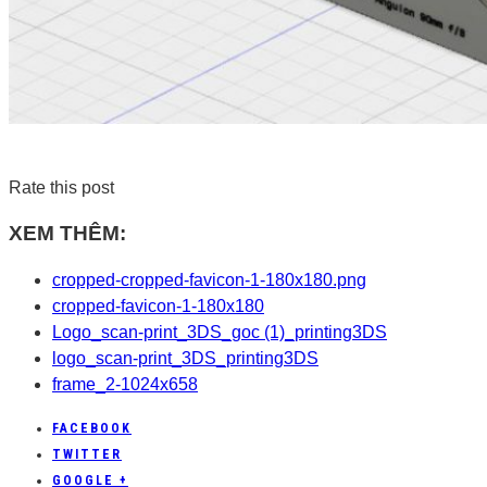
Rate this post
XEM THÊM:
cropped-cropped-favicon-1-180x180.png
cropped-favicon-1-180x180
Logo_scan-print_3DS_goc (1)_printing3DS
logo_scan-print_3DS_printing3DS
frame_2-1024x658
FACEBOOK
TWITTER
GOOGLE +